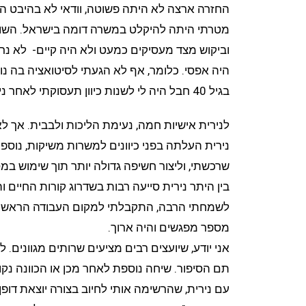
החזרה ארצה לא היתה פשוטה, וודאי לא בהיבט ה
מטרתי היתה להיקלט במשרה דומה בישראל. השוק 
וביקוש מצד מעסיקים כמעט ולא היה קיים- לא נרא
היה אפסי. כלומר, אף לא הגעתי לסיטואציה בה נ
בגיל 40 חבל היה לי לשנות כיוון תעסוקתי לאחר ניסיון והתמחות של שנים רבות בתחום עיסוקי.
לנירית אישיות חמה, נעימת הליכות ולבבית. אך לא
נירית העלתה בפני כיוונים למשרות משיקות, נוס
שרכשתי, וליצור חשיפה גדולה יותר תוך שימוש במס
בין היתר נירית סייעה רבות בשדרוג קורות החיים ו
לשמחתי הרבה, התקבלתי למקום העבודה הראשון בו
מספר מפגשים והיה ארוך.
אני יודע, שיועצים רבים מציעים שרותים מגוונים. ל
תם הסיפור. שיחה נוספת לאחר מכן או הכוונה נק
עם נירית, שהרשימה אותי לחיוב בצורה יוצאת דופן