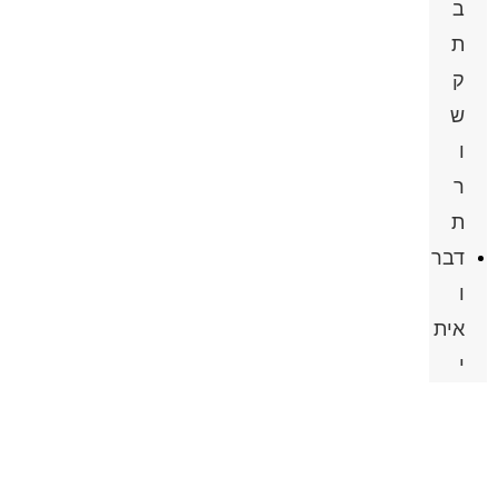
ב
ת
ק
ש
ו
ר
ת
דבר
ו
אית
י