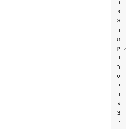
ר
צ
א
ו
ת
ק
ו
ר
ס
י
ו
ע
צ
י