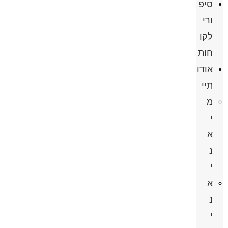
סיפ
ורי
לקו
חות
אודו
תיי
מ
י
א
נ
י
א
נ
י