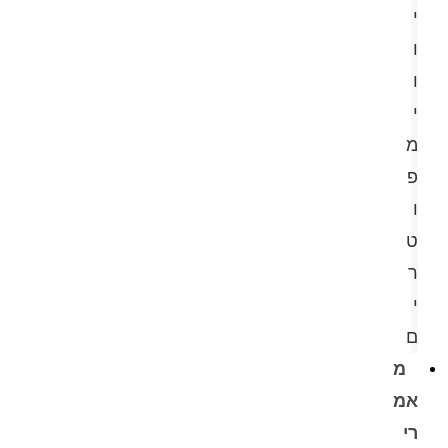
י
ו
ו
י
מ
פ
ו
ט
ר
י
ם
מ
אמ
רי