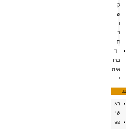
ק
ש
ו
ר
ת
ד
ברו
אית
י
רא
שי
פגי