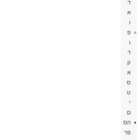
ד
א
ו
פ
ו
ד
ק
א
ס
ט
י
ם
הס
פר