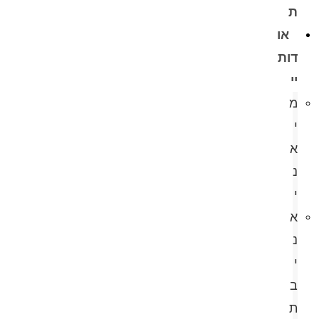
ת
או
דות
יי
מ
י
א
נ
י
א
נ
י
ב
ת