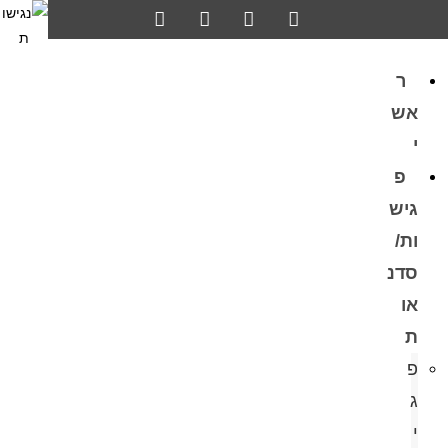
ר
אש
י
פ
גיש
ות/
סדנ
או
ת
פ
ג
י