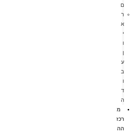
ם
ר
א
י
ו
ן
ע
ב
ו
ד
ה
מ
רכז
הה