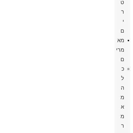
ט
ר
י
ם
מא
מרי
ם
כ
ל
ה
מ
א
מ
ר