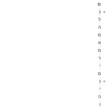
ם
כ
ל
ה
מ
א
מ
ר
י
ם
נ
י
ה
ו