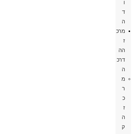
ו
ד
ה
מרכ
ז
הה
דרכ
ה
מ
ר
כ
ז
ה
ק