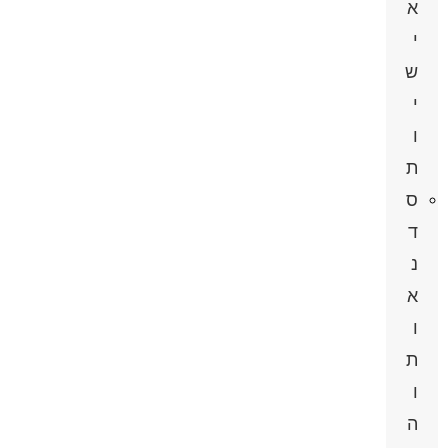
א
י
ש
י
ו
ת
ס
ד
נ
א
ו
ת
ו
ה