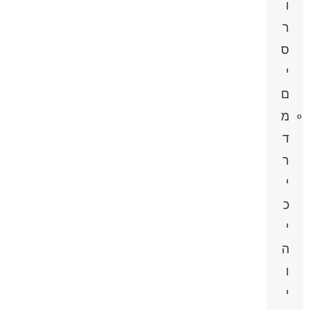
ו
ר
ס
י
ם
מ
ד
ר
י
כ
י
ה
ו
י