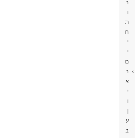
ר
ו
ת
ח
י
י
ם
ר
א
י
ו
ן
ע
ב