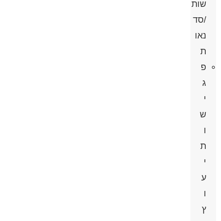
שות
/סד
נאו
ת
פ
ג
י
ש
ו
ת
י
ע
ו
ץ