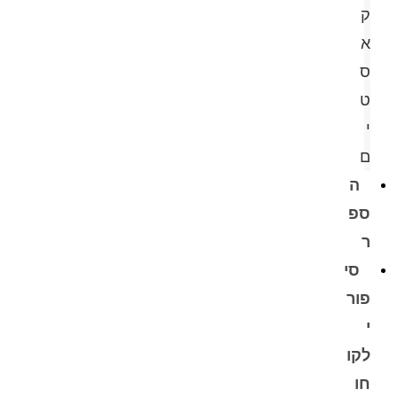
ק
א
ס
ט
י
ם
ה
ספ
ר
סי
פור
י
לקו
חו