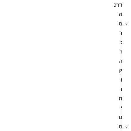
דרכ
ה
מ
ר
כ
ז
ה
ק
ו
ר
ס
י
ם
מ