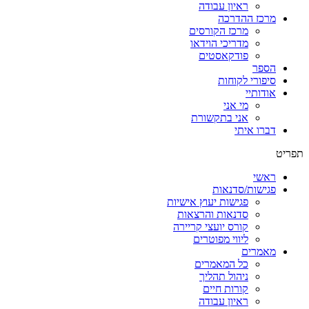
ראיון עבודה
מרכז ההדרכה
מרכז הקורסים
מדריכי הוידאו
פודקאסטים
הספר
סיפורי לקוחות
אודותיי
מי אני
אני בתקשורת
דברו איתי
תפריט
ראשי
פגישות/סדנאות
פגישות יעוץ אישיות
סדנאות והרצאות
קורס יועצי קריירה
ליווי מפוטרים
מאמרים
כל המאמרים
ניהול תהליך
קורות חיים
ראיון עבודה