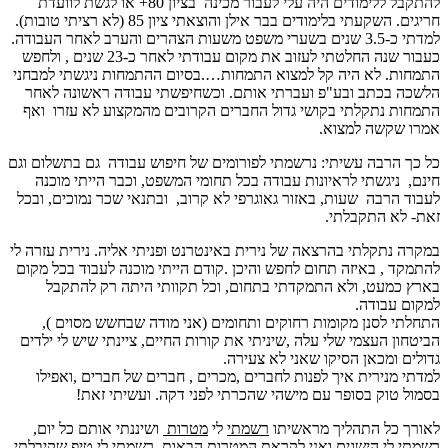
להתקבל ללימודים היה עלי לעבור מכינה בציון 80+ או לגשת לוועדת
חריגים. השקעתי בלימודים בבר אילן והוצאתי ציון 85 (לא רציתי טובות).
למדתי כ-3.5 שנים בשערי משפט משעות הצהרים והערב לאחר העבודה.
כעבור שנה החלטתי לעזוב את מקום עבודתי לאחר כ-23 שנים , ולחפש
התמחות. לא היה קל למצוא התמחות….בסיום ההתמחות ניגשתי למבחני
הלשכה בכתב ובע"פ ועברתי אותם. וכשחיפשתי עבודה ראשונה לאחר
התמחות נתקלתי בקושי גדול החברים הקרובים מהמקצוע לא עזרו ואף
אמרו שקשה למצוא.
כל כך הרבה עשיתי: נרשמתי לפורומים של חיפוש עבודה גם בתשלום וגם
חינם, ניגשתי לראיונות עבודה בכל תחומי המשפט, וכבר הייתי מוכנה
לעבוד הרבה שעות, באזור גאוגרפי לא קרוב, ובתנאי שכר נמוכים, ובכל
זאת- לא התקבלתי.
במקרה נתקלתי בהרצאה של נירית באינטרנט ופניתי אליה. נירית עזרה לי
להתמקד , באיזה תחום לחפש והיכן .קודם הייתי מוכנה לעבוד בכל מקום
בארץ כמעט, ולא התמקדתי בתחום, וכל תקוותי היתה רק להתקבל
למקום עבודה.
התחלתי לסנן מקומות רחוקים ותחומים (אני מודה שבחשש מסוים ),
הביטחון העצמי שלי עלה ,שיניתי את קורות החיים, ציינתי שיש לי ילדים
גדולים ומכאן הסיקו שאני לא צעירה.
למדתי מנירית איך לפנות לחברים ,מכרים , חברים של חברים ,ואפילו
בסמול טוק בסופר עם מישהי שהכרתי לפני דקה. ועשיתי זאת!
לאורך כל התהליך מראשיתו
רשמתי
לי
מטרות
ושיננתי אותם כל יום,
רשמתי לי הישגים ואני לקראת המטרות הבאות. רשמתי לי טיפ שקיבלתי