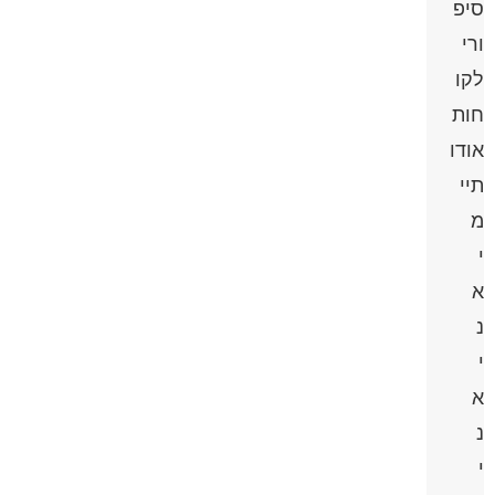
סיפ
ורי
לקו
חות
אודו
תיי
מ
י
א
נ
י
א
נ
י