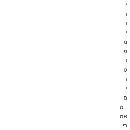
י
ו
ו
י
מ
פ
ו
ט
ר
י
ם
מ
אמ
רי