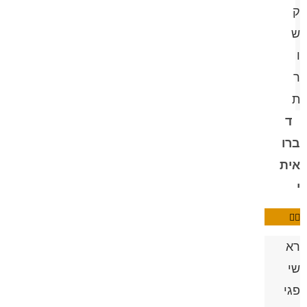
ק
ש
ו
ר
ת
ד
ברו
אית
י
רא
שי
פגי