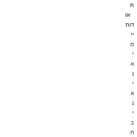
ת
או
דות
יי
מ
י
א
נ
י
א
נ
י
ב
ת