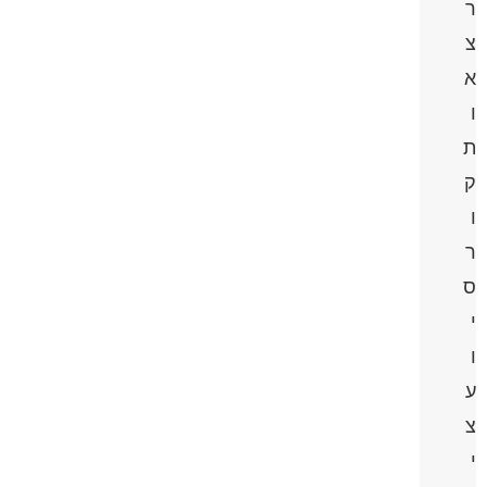
ר
צ
א
ו
ת
ק
ו
ר
ס
י
ו
ע
צ
י