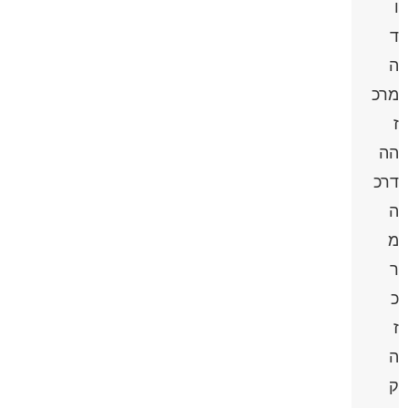
ו
ד
ה
מרכ
ז
הה
דרכ
ה
מ
ר
כ
ז
ה
ק