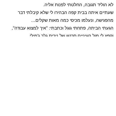
לא הוליד תגובה, החלטתי לפנות אליה.
שעתיים איתה בבית קפה הבהירו לי שלא קיבלתי דבר
מהפגישה, ונעלמו מכיסי כמה מאות שקלים…
הגעתי הביתה, פתחתי גוגל וכתבתי: "איך למצוא עבודה",
וקפץ לי מול העיניים סרטון של נירית גלר ג'מילי.
מצאתי את עצמי רואה את כל הסרטונים שלה באתר פעם
אחר פעם.
אמרתי לעצמי – אני צריכה לפגוש אותה- הבחורה תותחית!
התקשרתי. משהו בקול שלה דיבר אלי ליבי. קבענו ונפגשנו.
בפגישה הראשונה היא מיקדה אותי והסבירה לי כיצד נכון
לחפש עבודה. הפגישה הייתה מעצימה, ומילאה אותי בהמון
תובנות ובהמון אנרגיות.
נפגשנו שוב לכתיבת קורות חיים, ולפגישה נוספת להכנה
לראיון עבודה, כאשר כל פעם אמרתי לעצמי בדרך חזרה
הבייתה כי לא מספיק לי- יש לה כל כך הרבה ידע, אנרגיה,