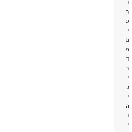
ו
ר
ס
י
ם
מ
ד
ר
י
כ
י
ה
ו
י