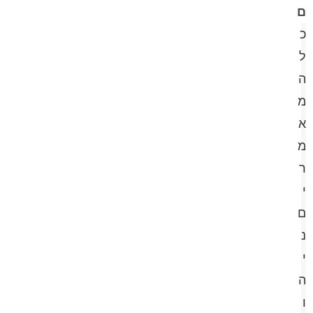
ם
כ
ל
ה
מ
א
מ
ר
י
ם
נ
י
ה
ו