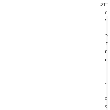
דרכ
ה
מ
ר
כ
ז
ה
ק
ו
ר
ס
י
ם
מ