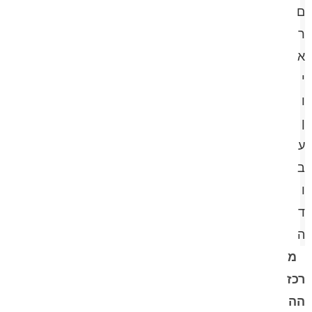
ם
ר
א
י
ו
ן
ע
ב
ו
ד
ה
מ
רכז
הה