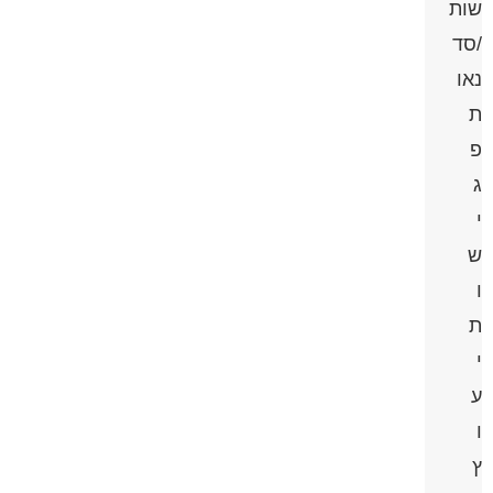
שות
/סד
נאו
ת
פ
ג
י
ש
ו
ת
י
ע
ו
ץ