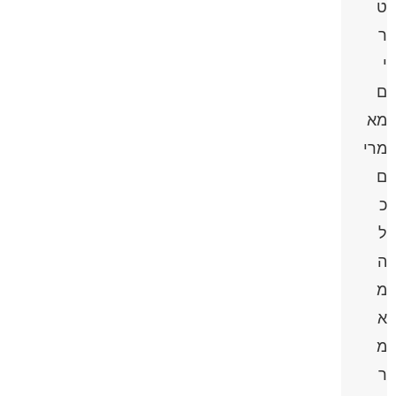
ט
ר
י
ם
מא
מרי
ם
כ
ל
ה
מ
א
מ
ר