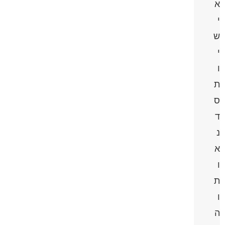
א
י
ש
י
ו
ת
ס
ד
נ
א
ו
ת
ו
ה