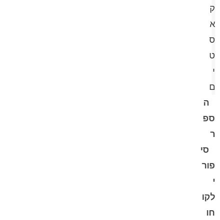
ק
א
ס
ט
י
ם
ה
ספ
ר
סי
פור
י
לקו
חו