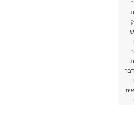
ב
ת
ק
ש
ו
ר
ת
דבר
ו
אית
י