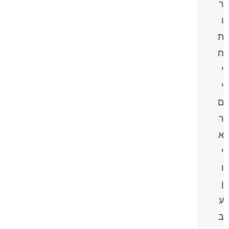
ר
ו
ת
ח
י
י
ם
ר
א
י
ו
ן
ע
ב