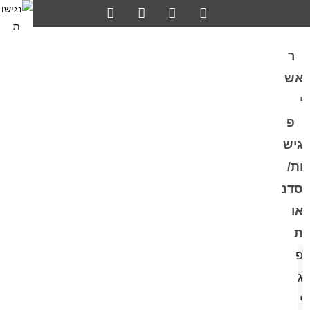
ר
אש
י
פ
גיש
ות/
סדנ
או
ת
פ
ג
י