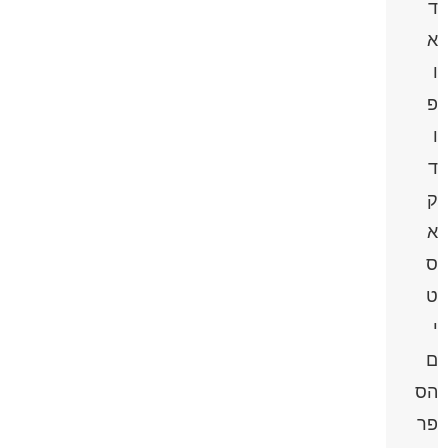
ד
א
ו
פ
ו
ד
ק
א
ס
ט
י
ם
הס
פר