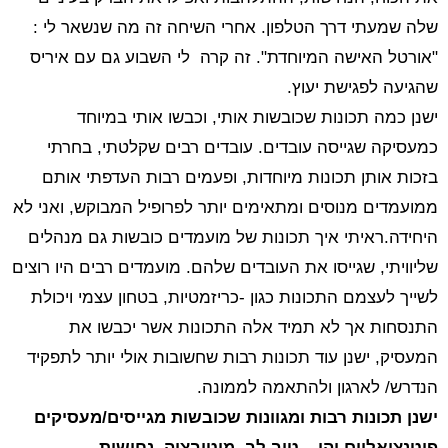
שלה שמעתי דרך הטלפון. אחרי השיחה זה מה שנשאר לי :
"אורטל האישה המיוחדת". זה קרה לי השבוע גם עם איריס
שהגיעה לפגישת יעוץ.
ישנן כמה תכונות שכובשות אותי, וכבשו אותי במיוחד
כמעסיקה שגייסה עובדים. עובדים רבים שקלטתי, בחרתי
בזכות אותן תכונות מיוחדות, ופעמים רבות העדפתי אותם
ממועמדים מנוסים ומתאימים יותר לפרופיל המבוקש, ואני לא
היחידה.ראיתי איך תכונות של מועמדים כובשות גם מנהלים
שליוויתי, שגייסו את העובדים שלהם. מועמדים רבים היו רוצים
לשייך לעצמם התכונות כגון -כריזמטיות, בטחון עצמי ויכולת
התנסחות אך לא תמיד אלה התכונות אשר יכבשו את
המעסיק, ישנן עוד תכונות רבות שחשובות אולי יותר לתפקיד
הנדרש/ לארגון ולהתאמה לממונה.
ישנן תכונות רבות ומגוונות שכובשות מגייסים/מעסיקים
פוטנציאליים והן – טוב לב, מוטיבציה, נחישות,