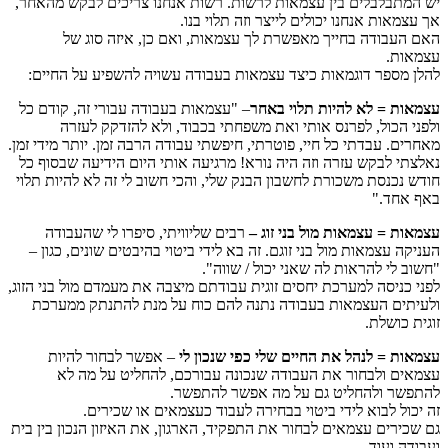
יש המתבלבלים בין עצמאות לרשות. רשות אנחנו צריכים לבקש מהאחר,
אך עצמאות אנחנו יכולים לייצר וזה תלוי בנו.
האם העבודה בחייך מאפשרת לך עצמאות, ואם כן, איזה סוג של
עצמאות.
להלן מספר דוגמאות כיצד עצמאות בעבודה עשויה להשפיע על החיים:
עצמאות = לא להיות תלוי
באחר
– "עצמאות בעבודה עבורי זה, קודם כל
ולפני הכול, לפרנס אותי ואת משפחתי בכבוד, ולא להזדקק לעזרה
מאחרים. עבדתי כל חיי, פוטרתי, חיפשתי עבודה הרבה זמן. יותר מידי זמן.
נאלצתי לבקש עזרה וזה היה נורא! מרגיעה אותי היום הידיעה שבסוף כל
חודש נכנסת משכורת לחשבון הבנק שלי, והכי חשוב לי זה לא להיות תלוי
באף אחד."
עצמאות = עצמאות מול בני זוג –
רבים שליוויתי, סיפרו לי שהעבודה
העניקה עצמאות מול בני זוגם. זה בא לידי ביטוי בהיבטים שונים, כגון –
"חשוב לי להראות לה שאני יכול / שווה".
לפני כניסה למערכת יחסים זוגית עבודתם מיצבה את מעמדם מול בני הזוג,
ולעיתים העצמאות בעבודה נתנה להם כוח על מנת להתנתק ממערכת
זוגית כושלת.
עצמאות = לנהל את החיים שלי כפי שנכון לי
– אפשר לבחור להיות
עצמאים ולבחור את העבודה שנכונה עבורכם, להחליט על מה לא
להתפשר ולהחליט גם על מה אפשר להתפשר.
זה יכול לבוא לידי ביטוי בבחירה לעבוד כעצמאים או שכירים.
גם שכירים עצמאים לבחור את התפקיד, הארגון, את האיזון הנכון בין בית
ועבודה ועוד.