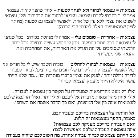
עצמאות = עצמאי לבחור ולא לפחד לטעות –
אחד שהפך להיות עצמאי
אמר לי: " בחרתי להיות עצמאי- עצמאי לבחור את הבחירות שלי, עצמאי
לשפוט את עצמי ללא עין של אחר, ולאפשר לעצמי גם לטעות (מיותר
לציין שמהטעויות האלה למדתי הכי הרבה)".
עצמאות = אחריות
= סומכים עלי
– אמרה לי מנהלת בכירה: "ככל שנתנו
לי עצמאות רבה יותר בתפקיד, ניתן לי חופש עשייה ובחירה גדול יותר,
הרגשתי שסומכים עלי וזה הגדיל את האחריות, את המחויבות ואת
ההנאה שלי מעשייתי".
עצמאות = עצמאות לבחור/ להחליט
– "בזכות השכר שיש לי כל חודש אני
יכול לאפשר לעצמי לתת לילדים שלי חוגים שהם רוצים/ לבחור לעבור
לדירה גדולה יותר / לפנק את עצמי בדברי מותרות וכו'…מה שלא הייתי
עושה אילולא הייתי מועסק ועצמאי לבחור".
ואלו רק מעט מהדוגמאות שמעידות על הקשר בין עצמאות לעבודה.
אולי אחת מהדוגמאות מדברת אל ליבכם ואולי יותר, ואולי הדוגמא שלכם
לעצמאות אינה בין אלו המוצגות, ואם כך הדבר אשמח אם תשתפו.
אל תוותרו על העצמאות בחייכם ובעבודתכם.
כאמור, ההפך מעצמאות זה תלות.
האם העבודה בחייכם מעניקה לכם עצמאות?
איזה עצמאות העבודה שלכם מאפשרת לכם?
אם הייתם עצמאים לבחור עבודה אחרת, מה חשוב לכם שיהיה בעבודה