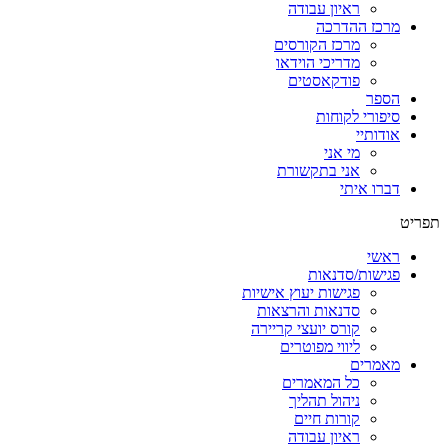
ראיון עבודה
מרכז ההדרכה
מרכז הקורסים
מדריכי הוידאו
פודקאסטים
הספר
סיפורי לקוחות
אודותיי
מי אני
אני בתקשורת
דברו איתי
תפריט
ראשי
פגישות/סדנאות
פגישות יעוץ אישיות
סדנאות והרצאות
קורס יועצי קריירה
ליווי מפוטרים
מאמרים
כל המאמרים
ניהול תהליך
קורות חיים
ראיון עבודה