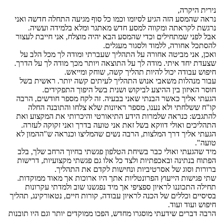
נירית היקרה,
נראה שהמסע הזה הגיע לסיומו וכמו כל סוף מגיעה התחלה חדשה ואני
נרגשת לקראתה ומקווה למסע חדש מאתגר ומלא בלמידה ועשיה.
אבל לפני שמתחילים וכדי שהמסע הבא יהיה מוצלח, אני חייבת לעצור
להסתכל אחורה, ללמוד ולסגור מעגלים.
ואכן, אני מביטה אחורה על התהליך שעברתי ומודה לך מכל הלב על
שצעדת יחד איתי. מודה לך על התוצאה ויותר מכך מודה לך על הדרך.
חיפוש עבודה יכול להיות תהליך קשה, שוחק ומייאש.
עבור מנהלות משאבי אנוש התהליך לעיתים קשה יותר. ראשית בשל
חוסר האיזון בין ההיצע לביקוש ושנית בשל היפוך התפקידים.
הגעתי אליך כאשר הבנתי שאני בבעיה. זה לקח מספר חודשים, הרבה
קו"ח ששלחתי ולא נענו, מספר ראיונות שלא צלחו והתובנה החלה
להתגבש: כנראה שלמרות הידע התיאורטי והיכרותי את המקצוע ואת
התהליכים ואולי דווקא בשל זאת אני טועה בדרך ואני זקוקה לעזרה.
הגעתי אליך דרך המלצות, הרבה נשים שהמליצו וכנראה ש"ההמון לא
טועה".
מיד שהגעתי ואולי כבר בשיחת הטלפון פגשתי בחיוך הרחב שלך, בלב
הפתוח בנתינה ובאכפתיות ולצד כל אלו גם פגשתי מקצועיות, דרישות
ברורות וסוג של אסרטיביות ונחישות לקדם את התהליך.
שתי פגישות הייעוץ הפרונטליות אתך היו ארוכות אך מאוד ממוקדות.
תחילה התכוננו לראיון ספציפי אך מיד נפגשנו שוב ולמדתי עקרונות
בסיסיים וכללים של הכנה לראיון עבודה, קורות חיים, נטאורקינג, תהליך
חיפוש ועוד ועוד.
הרבה דברים שידעתי מוסגרו מחדש, הפכו ממוקדים יותר וגם היו תובנות