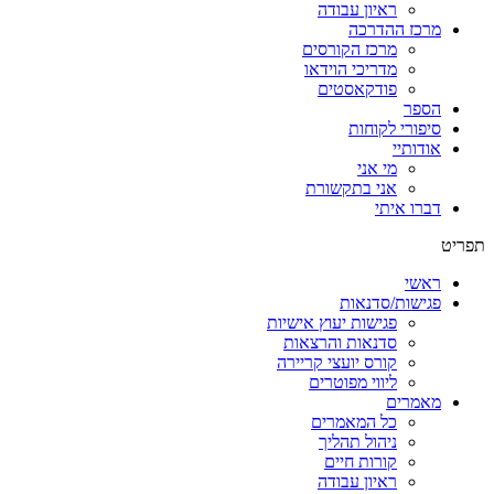
ראיון עבודה
מרכז ההדרכה
מרכז הקורסים
מדריכי הוידאו
פודקאסטים
הספר
סיפורי לקוחות
אודותיי
מי אני
אני בתקשורת
דברו איתי
תפריט
ראשי
פגישות/סדנאות
פגישות יעוץ אישיות
סדנאות והרצאות
קורס יועצי קריירה
ליווי מפוטרים
מאמרים
כל המאמרים
ניהול תהליך
קורות חיים
ראיון עבודה