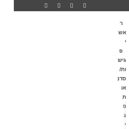
ר
אש
י
פ
גיש
ות/
סדנ
או
ת
פ
ג
י