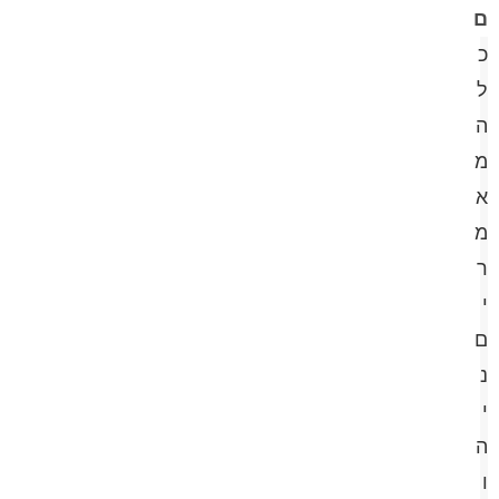
ם
כ
ל
ה
מ
א
מ
ר
י
ם
נ
י
ה
ו