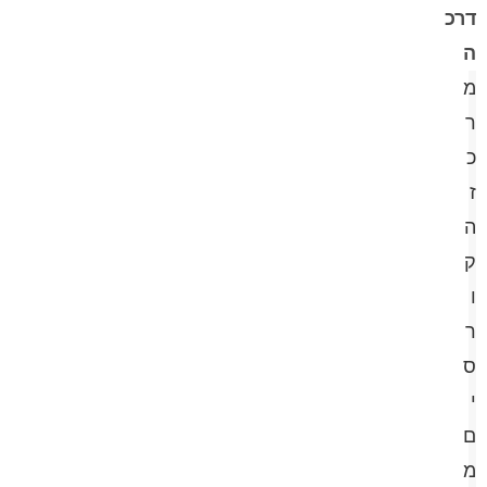
דרכ
ה
מ
ר
כ
ז
ה
ק
ו
ר
ס
י
ם
מ