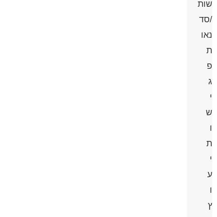
שות
/סד
נאו
ת
פ
ג
י
ש
ו
ת
י
ע
ו
ץ