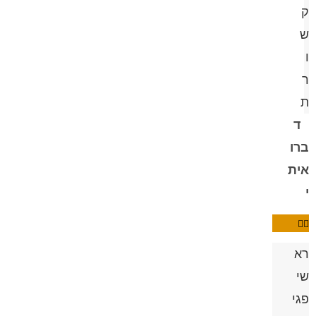
ק
ש
ו
ר
ת
ד
ברו
אית
י
רא
שי
פגי