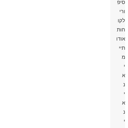
סיפ
ורי
לקו
חות
אודו
תיי
מ
י
א
נ
י
א
נ
י