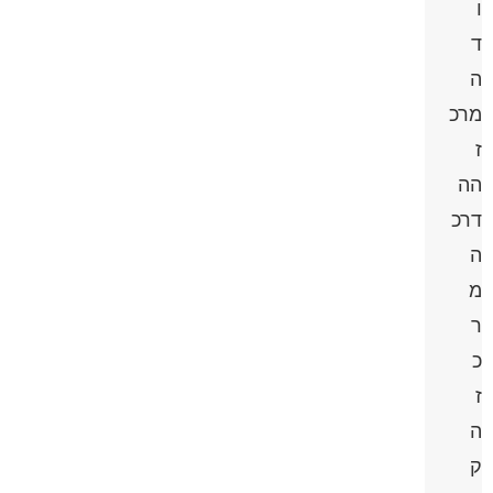
ו
ד
ה
מרכ
ז
הה
דרכ
ה
מ
ר
כ
ז
ה
ק