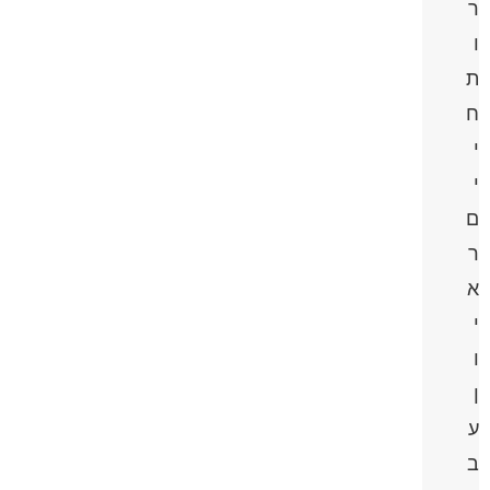
ר
ו
ת
ח
י
י
ם
ר
א
י
ו
ן
ע
ב