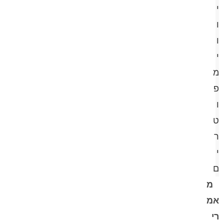
י
ו
ו
י
מ
פ
ו
ט
ר
י
ם
מ
אמ
רי