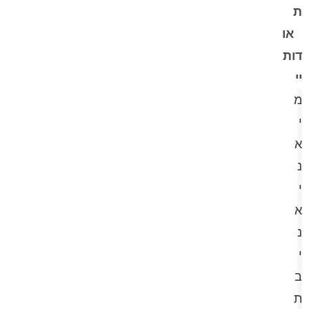
ת
או
דות
יי
מ
י
א
נ
י
א
נ
י
ב
ת