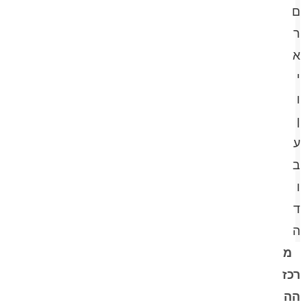
ם
ר
א
י
ו
ן
ע
ב
ו
ד
ה
מ
רכז
הה