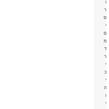
ו
ר
ס
י
ם
מ
ד
ר
י
כ
י
ה
ו
י