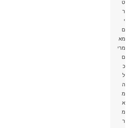
ט
ר
י
ם
מא
מרי
ם
כ
ל
ה
מ
א
מ
ר