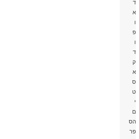
ד
א
ו
פ
ו
ד
ק
א
ס
ט
י
ם
הס
פר