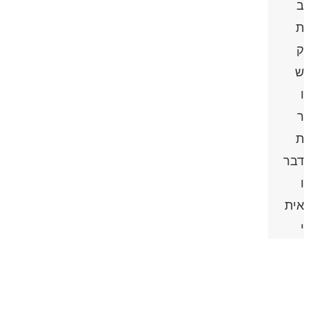
ב
ת
ק
ש
ו
ר
ת
דבר
ו
אית
י