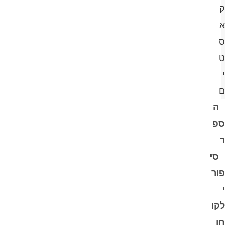
ק
א
ס
ט
י
ם
ה
ספ
ר
סי
פור
י
לקו
חו