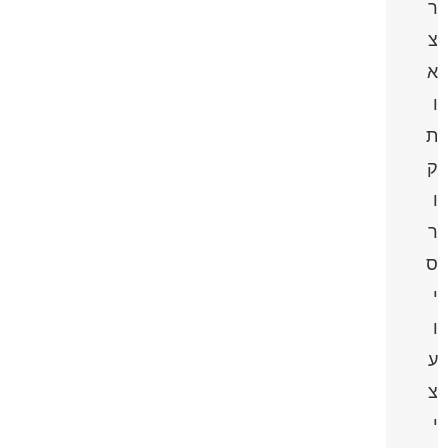
ר
צ
א
ו
ת
ק
ו
ר
ס
י
ו
ע
צ
י