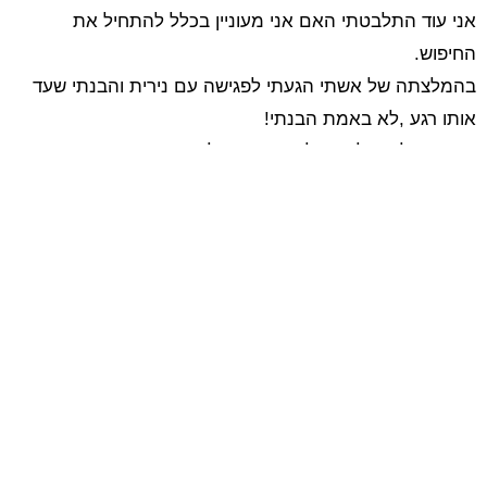
אני עוד התלבטתי האם אני מעוניין בכלל להתחיל את
החיפוש.
בהמלצתה של אשתי הגעתי לפגישה עם נירית והבנתי שעד
אותו רגע ,לא באמת הבנתי!
נירית הצליחה לשקף לי את עצמי ולמצוא את היתרונות שבי.
שיפצנו את קורות החיים שלי ואת דף ה- Linkedin , פתחנו
בתהליך מסודר של חיפוש עבודה ויצאנו לדרך.
בהתחלה זה מדשדש, ואז מתקשרים לשאול שאלות, לאחר
מס' חודשים גם מתקשרים לזמן לראיונות והכל נראה שעולה
על המסלול הנכון. ואז המתנה מורטת עצבים כשבסופן
התשובות השליליות, ושוב מפח נפש.
אבל ממשיכים, כי נירית לימדה אותי שאת התהליך לא
מפסיקים! יוצרים קשר עם כל מי שמכירים ומפתחים קשרים
חדשים עם שותפים נוספים לדרך.
בנוסף, החלטתי שקצת יותר ידע בהחלט לא יזיק ויכול רק