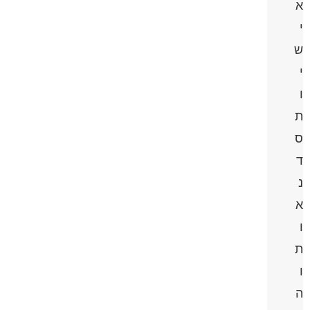
א
י
ש
י
ו
ת
ס
ד
נ
א
ו
ת
ו
ה