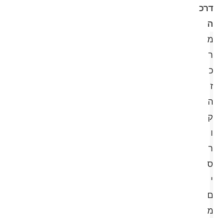
דרכ
ה
מ
ר
כ
ז
ה
ק
ו
ר
ס
י
ם
מ