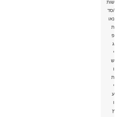
שות
/סד
נאו
ת
פ
ג
י
ש
ו
ת
י
ע
ו
ץ