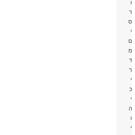
ו
ר
ס
י
ם
מ
ד
ר
י
כ
י
ה
ו
י