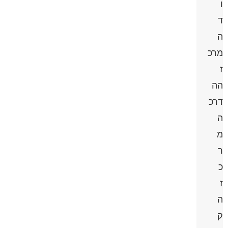
ו
ד
ה
מרכ
ז
הה
דרכ
ה
מ
ר
כ
ז
ה
ק