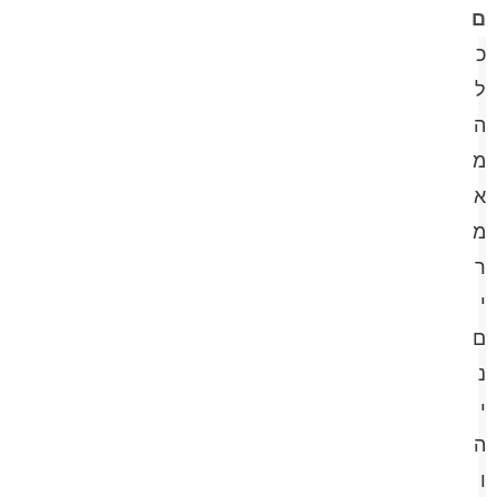
ם
כ
ל
ה
מ
א
מ
ר
י
ם
נ
י
ה
ו