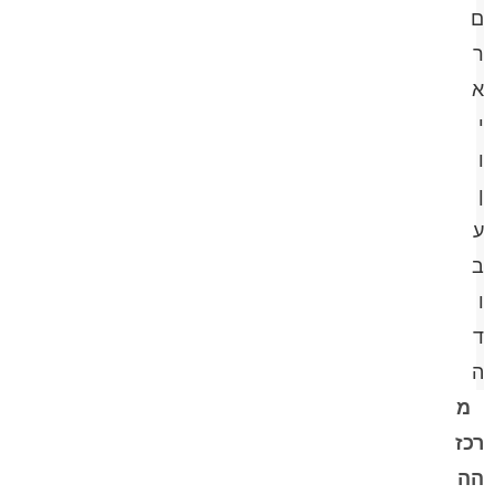
ם
ר
א
י
ו
ן
ע
ב
ו
ד
ה
מ
רכז
הה