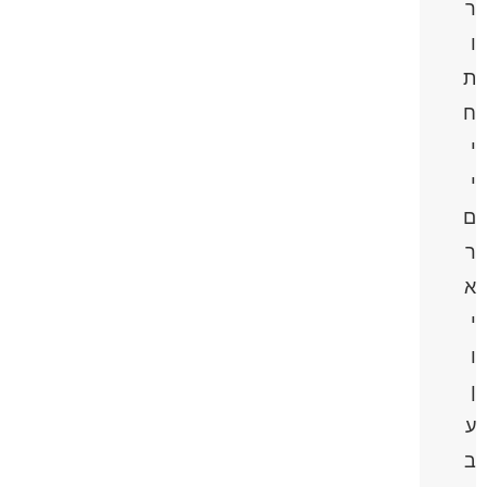
ר
ו
ת
ח
י
י
ם
ר
א
י
ו
ן
ע
ב