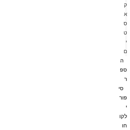
ק
א
ס
ט
י
ם
ה
ספ
ר
סי
פור
י
לקו
חו