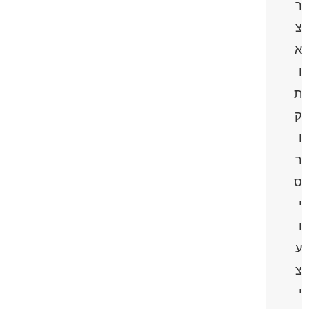
ר
צ
א
ו
ת
ק
ו
ר
ס
י
ו
ע
צ
י