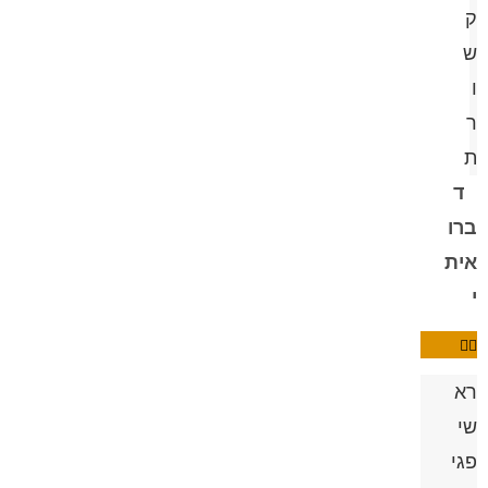
ק
ש
ו
ר
ת
ד
ברו
אית
י
רא
שי
פגי