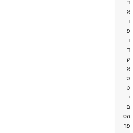
ד
א
ו
פ
ו
ד
ק
א
ס
ט
י
ם
הס
פר