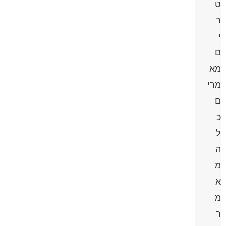
ט
ר
י
ם
מא
מרי
ם
כ
ל
ה
מ
א
מ
ר