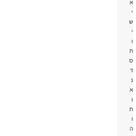
א
י
ש
י
ו
ת
ס
ד
נ
א
ו
ת
ו
ה