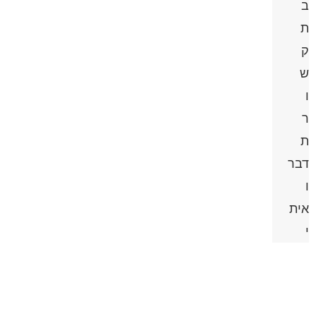
ב
ת
ק
ש
ו
ר
ת
דבר
ו
אית
י