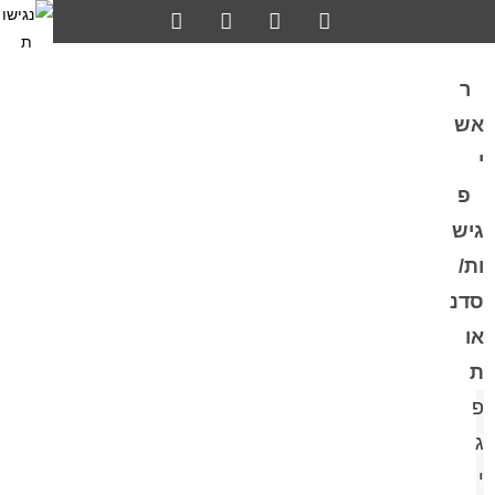
ר
אש
י
פ
גיש
ות/
סדנ
או
ת
פ
ג
י