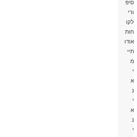
סיפ
ורי
לקו
חות
אודו
תיי
מ
י
א
נ
י
א
נ
י