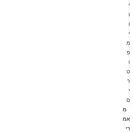
י
ו
ו
י
מ
פ
ו
ט
ר
י
ם
מ
אמ
רי