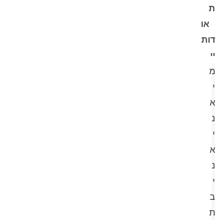
ת
או
דות
יי
מ
י
א
נ
י
א
נ
י
ב
ת