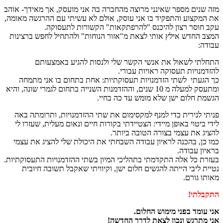
מזה שנים מספר שאינני מרוצה מהחברה בה אני מועסק, אך מאידך- אוהב
את המקצוע והתפקיד בו אני עוסק, אולם לא עשיתי עם ההרגשה מאומה,
עקב חוסר רצון להיכנס "להרפתקאות" הקשורות לתעסוקה.
המצב החדש אילץ אותי לצאת מ"אזור הנוחות" ולהתחיל לחפש ברצינות
עבודה:
התחלתי לשאול את אנשי הקשר שלי ולנסות להגיע באמצעותם
להזדמנויות תעסוקה ראויות עבורי.
כך הגעתי לשתי הזדמנויות תעסוקתיות: אחת בתחום בו אני מתמחה
ומתעסק למעלה מ 10 שנים, וההזדמנות השנייה בתחום לגמרי שונה, והיא
הגשמת חלום ישן שלא מומש עד כה בחיי.
פניתי לנירית כדי למנף למקסימום את שתי ההזדמנויות, ותרומתה באה
לידי ביטוי באופן מיידי: הצטיידתי בקורות חיים ונאום מעלית, שעזרו לי
להציג את עצמי בצורה הטובה ביותר.
כמו כן, בהכנה לראיון עבודה השבחתי את היכולת שלי להציג את עצמי
בראיון עבודה.
בעזרת כל אלה התקדמתי בתהליכי המיון בשתי ההזדמנויות התעסוקתיות.
נטיית ליבי הייתה להגשים חלום ישן, וקיוויתי שאקבל תשובה חיובית
מאותו גורם.
התקבלתי!
אני עומד בפני מימוש החלום.
אני מתרגש ונכון לצאת לדרך החדשה!