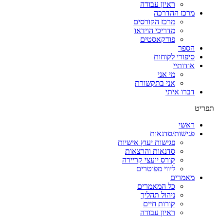
ראיון עבודה
מרכז ההדרכה
מרכז הקורסים
מדריכי הוידאו
פודקאסטים
הספר
סיפורי לקוחות
אודותיי
מי אני
אני בתקשורת
דברו איתי
תפריט
ראשי
פגישות/סדנאות
פגישות יעוץ אישיות
סדנאות והרצאות
קורס יועצי קריירה
ליווי מפוטרים
מאמרים
כל המאמרים
ניהול תהליך
קורות חיים
ראיון עבודה