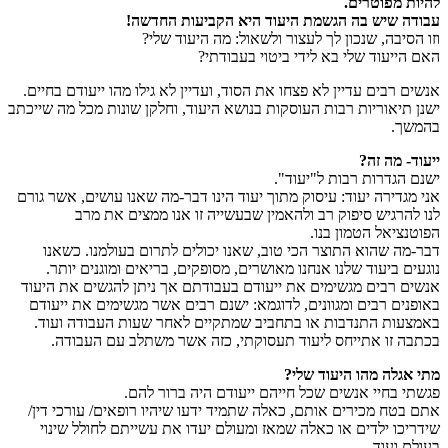
להיות מפוטרים.
עבודה שיש בה הגשמת היעוד היא הקביעות החדשה
!
וזו הסיבה, שנכון לך לעצור ולשאול: מה היעוד שלי?
האם הייעוד שלי בא לידי ביטוי בעבודתי?
אנשים רבים עדיין לא פצחו את הסוד, ועדיין לא גילו מהו ייעודם בחיים.
ישנן תיאוריות רבות העוסקות בנושא היעוד, וחלקן שונות מכל מה שייכתב
בהמשך.
ייעוד- מה זה?
ישנם הגדרות רבות ל"יעוד".
אני מגדירה יעוד: עיסוק מתוך יעוד הינו דבר-מה שאנו עושים, אשר גורם
לנו להרגיש סיפוק רב ולהאמין שבעשייה זו אנו ממצים את מרב
הפוטנציאל הטמון בנו.
דבר-מה שהוא התוצר הכי טוב, שאנו יכולים לתרום בעולמנו. כשאנו
נוגעים ביעוד שלנו אנחנו מאושרים, מסופקים, בריאים ומוגנים יותר.
אנשים רבים מגשימים את ייעודם בעבודתם אך ניתן להגשים את היעוד
באופנים רבים ומגוונים, לדוגמא: ישנם רבים אשר מגשימים את ייעודם
באמצעות התנדבות או בתחביב שמתקיים לאחר שעות העבודה ועוד.
בכתבה זו אתייחס ליעוד תעסוקתי, כזה אשר משתלב עם העבודה.
מתי אגלה מהו היעוד שלי?
פגשתי בחיי אנשים שכל חייהם ייעודם היה ברור להם.
אתם בטח מכירים אותם, כאלה שתמיד ידעו שיהיו רופאים/ עורכי דין/
שידריכו ילדים או כאלה שמאז ומעולם יעדו את עשייתם לחולל שינוי
בעולם ועוד.