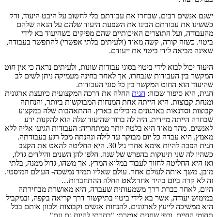
ישנם אנשים רבים, שבחרו את עבודתם בלי לחשוב על היבט היעוד, ורק
כששינו את עבודתם הבינו את השפעת היעוד שלהם על הנאה שלהם
מהעבודה, ועל התוצרים האיכותיים שהם מפיקים כשהיעוד בא לידי
ביטוי. כשזה קורה, קשה מאוד (ולעיתים בלתי אפשרי) להתפשר בעבודה,
שאינה מביאה לידי ביטוי את ייעודם.
היעוד יכול לבוא לידי ביטוי בסוגי עבודות שונות, ולעיתים נראה כי אין חוט
המקשר בין העבודות שנבחרו, אך לאחר בחינה מעמיקה ניתן לשים לב
שהיעוד הוא החוט המקשר בין כל סוגי העבודות.
חגית, היא סיפור שכזה:
חגית
החלה את דרכה המקצועית כיועצת ארגונית
ומנחת קבוצות. היא הייתה אחת המנחות המבוקשות ביותר, והנחתה
קבוצות וסדנאות בארגונים מובילים בארץ. ההתאהבות שלה במקצוע
שבחרה הייתה מיידית. היה לה ברור שהיעוד שלה הוא להקנות ידע
לאנשים. מהר מאוד היא בלטה יותר ממתחריה: העבודות הגיעו אליה ללא
מאמץ, היא עבדה כל יום מבוקר עד לילה ונהנתה מכל רגע בעבודתה.
חגית הפכה להיות אימא אחרי גיל 30. היא החליטה להאט את הקצב
כשהיו לה שני תינוקות בהפרש של שנה. חלפו להן השנים והילדים גדלו,
ואז היא החליטה לחזור לעבוד במלוא המרץ. אך משהו, גדול ממנה, בלתי
מובן, משך אותה לעולם אחר. עולם שאליו תמיד נמשכה- העולם המיסטי.
זה לא קרה ביום בהיר אחד:לאט החלה ההתחברות…
היום, לאחר כברת דרך משמעותית שעברה, היא מאושרת מבחירתה
במימוש יעודה, אשר בא לידי ביטוי בתיקשור דרך קריאה בקפה, ובמקביל
היא ממשיכה לייעץ לארגונים, להנחות אנשים וקבוצות ולכוון אותם בכל
תחומי החיים. וכפי שחגית אומרת: "בחרתי להיות גם וגם".