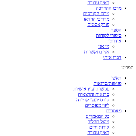
ראיון עבודה
מרכז ההדרכה
מרכז הקורסים
מדריכי הוידאו
פודקאסטים
הספר
סיפורי לקוחות
אודותיי
מי אני
אני בתקשורת
דברו איתי
תפריט
ראשי
פגישות/סדנאות
פגישות יעוץ אישיות
סדנאות והרצאות
קורס יועצי קריירה
ליווי מפוטרים
מאמרים
כל המאמרים
ניהול תהליך
קורות חיים
ראיון עבודה