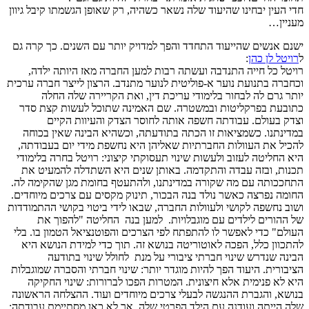
חדי העין יבחינו שהיעוד שלה נשאר כשהיה, רק שאופן הגשמתו קיבל גיוון
מעניין…
ישנם אנשים שהייעוד התחדד והפך למדויק יותר עם השנים. כך קרה גם
ל
רויטל לן כהן
:
רויטל כל חייה התנדבה ועשתה רבות למען החברה מאז היותה ילדה,
וכחברה בתנועת נוער א-פוליטית לנוער מתנדב. הרצון לייצר חברה ערכית
יותר גרם לה לבחור בלימודי עריכת דין, ואת הקריירה שלה החלה
כתובעת בפרקליטות ובמשטרה. שם האמינה שתוכל לעשות קצת סדר
וצדק בעולם. עבודתה חשפה אותה לחוסר הצדק והעיוות הקיים
במדינתנו. כשמציאות זו הכתה בתודעתה, וכשהיא הבינה שאין בכוחה
להכיל את העוולות החברתיות שאליהן היא נחשפת מידי יום בעבודתה,
היא החליטה לעזוב ולעשות שינוי תעסוקתי קיצוני: רויטל בחרה בלימודי
תכנות, ובזה עבדה והתקדמה. באותן שנים היא השתדלה להמעיט את
התחככותה עם מה שקורה במדינתנו, ולהתעטף בחומת מגן שהקימה לה.
החומה נפרצה כאשר נולד בנה הבכור, תינוק מקסים עם צרכים מיוחדים.
ושוב נחשפה לקושי ולעוולות החברה, שבאו לידי ביטוי בקושי ההתמודדות
של ההורים לילדים עם מוגבלויות. למען בנה החליטה "להפוך את
העולם" כדי לאפשר לו להתפתח לפי הצרכים והפוטנציאל הטמון בו. בלי
להתכוון כלל, הפכה לאוטוריטה בנושא זה. תוך כדי למידת הנושא היא
הבינה שנדרש שינוי חברתי ציבורי על מנת לחולל שינוי בתודעה
הציבורית. היעוד הפך להיות מוגדר יותר: שינוי חברתי והסברה שמוגבלות
היא לא פנימית אלא חיצונית. המטרות הפכו לברורות: שינוי החקיקה
בנושא, והגברת ההנגשה לבעלי צרכים מיוחדים ועוד. ההצלחה הראשונה
שלה הייתה ועודנה עם הילד הפרטי שלה, אך לא כאן מסתיימת עבודתה: