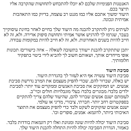
האנטנות הפנימיות שלכם לא יוכלו להתכחש לתחושות שהקרבה אליו
תייצר בכם.
היעוד ימשוך אתכם אליו כמו מגנט רב עוצמה, בדיוק כמו התאהבות
אמיתית ונכונה.
לעיתים ניתן להתקרב להבנה מה היעוד שלך בחיים לאחר בחינת עיסוקייך
בעבר, שגרמו לך להרגיש אושר אמיתי ותחושת סיפוק אדירה. ולא, זה לא
חייב להיות בשנים האחרונות. ולא, זה לא חייב להיות במקומות עבודה.
יתכן שתתקרב להבנת ייעודך בתשובה לשאלה – איזה כישורים/ תכונות
אופי מייחדים אותך, ושאותם חשוב לך להביא לידי ביטוי בתפקיד
חלומותיך.
סביבת היעוד
סביבת היעוד עשויה אף היא לעזור לך בהגדרת היעוד.
יש כאלה, שברור להם, שכדי להפיק מעצמם את המרב נדרשת סביבת
אנשים. יש המזקקים את סביבת האנשים וממקדים עוד יותר: לסביבת
ילדים בלבד/ מבוגרים בלבד/ בעלי מוגבלויות/ חולים וכוי"ב.
לעומתם ישנם אנשים שברור להם, שהיעוד שלהם צריך להתקיים
בספקטרום רחב יותר- חברתי, ציבורי, מדיני או עולמי.
ישנם אנשים שזקוקים לשקט ולבד כדי להפיק מעצמם את התוצר
האיכותי ביותר, לדוגמא- אמנים, סופרים וכו'.
סביבת היעוד יכולה להיות שונה ומגוונת ואלו רק דוגמאות בודדות בלבד.
כאמור, הגדרת הסביבה יכולה להיות התחלה להבנת היעוד שלך.