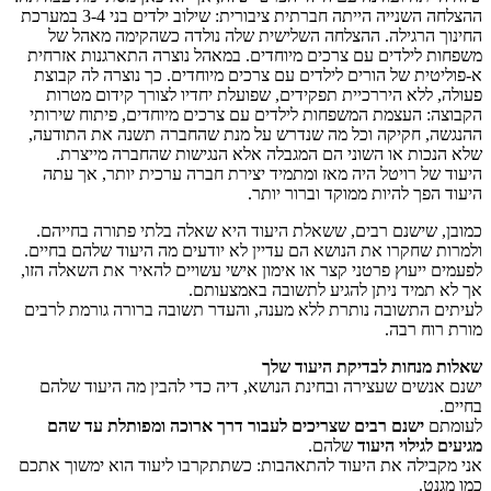
ההצלחה השנייה הייתה חברתית ציבורית: שילוב ילדים בני 3-4 במערכת
החינוך הרגילה. ההצלחה השלישית שלה נולדה כשהקימה מאהל של
משפחות לילדים עם צרכים מיוחדים. במאהל נוצרה התארגנות אזרחית
א-פוליטית של הורים לילדים עם צרכים מיוחדים. כך נוצרה לה קבוצת
פעולה, ללא היררכיית תפקידים, שפועלת יחדיו לצורך קידום מטרות
הקבוצה: העצמת המשפחות לילדים עם צרכים מיוחדים, פיתוח שירותי
ההנגשה, חקיקה וכל מה שנדרש על מנת שהחברה תשנה את התודעה,
שלא הנכות או השוני הם המגבלה אלא הנגישות שהחברה מייצרת.
היעוד של רויטל היה מאז ומתמיד יצירת חברה ערכית יותר, אך עתה
היעוד הפך להיות ממוקד וברור יותר.
כמובן, שישנם רבים, ששאלת היעוד היא שאלה בלתי פתורה בחייהם.
ולמרות שחקרו את הנושא הם עדיין לא יודעים מה היעוד שלהם בחיים.
לפעמים ייעוץ פרטני קצר או אימון אישי עשויים להאיר את השאלה הזו,
אך לא תמיד ניתן להגיע לתשובה באמצעותם.
לעיתים התשובה נותרת ללא מענה, והעדר תשובה ברורה גורמת לרבים
מורת רוח רבה.
שאלות מנחות לבדיקת היעוד שלך
ישנם אנשים שעצירה ובחינת הנושא, דיה כדי להבין מה היעוד שלהם
בחיים.
לעומתם
ישנם רבים שצריכים לעבור דרך ארוכה ומפותלת עד שהם
מגיעים לגילוי היעוד
שלהם.
אני מקבילה את היעוד להתאהבות: כשתתקרבו ליעוד הוא ימשוך אתכם
כמו מגנט.