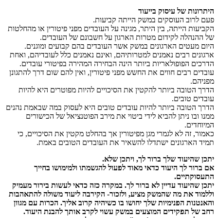
היתרונות של עיסוק בייעוד
פעם לרוב העוסקים במשק הייתה קביעות.
הקביעות הייתה, בין היתר, מגינה על העובדים מפני פיטורין או מהחלטות
של ההנהלה לקידום מטרות הארגון על חשבונם של העובדים.
היום מעטים הארגונים במשק אשר העובדים בהם קבועים ומוגנים.
ארגונים רבים נאמנים למטרותיהם, ואינם נאמנים כלל לעובדיהם, ואחת
הדרכים הפופולאריות ביותר הינה הבחירה המהירה בפיטורי עובדים.
עובדים רבים חווים את החשש מפני פיטורין, ואין להם שום דרך להתגונן
מפניהם.
הדרך הטובה ביותר להקטין את הסיכויים להיות מפוטרים היא להיות
עובדים טובים.
הדרך הטובה ביותר להיות עובדים טובים היא לעסוק במה שבאמת נהנים
ממנו ובו ניתן להביא לידי ביטוי את מירב הפוטנציאל של הכישורים
המיוחדים.
כאמור, זה לא לגמרי מגן מפיטורין אך בהחלט מקטין את הסיכויים, כי
תמיד הארגונים ישתדלו להשאיר את העובדים הטובים באמת.
יתכן שהיעוד שלך ברור לך, ויתכן שלא.
אם ברור לך היעוד כדאי מאוד לפעול להגשמתו ולמימושו בחייך
התעסוקתיים.
יתכן שהיעוד עדיין לא ברור לך. במקרה כזה כדאי לעשות בירור מעמיק
וללמוד את מה שהמשק מציע, ולזכור- הקירבה ליעוד משולה להתאהבות
והאנטנות הפנימיות שלך יחושו בו כשיהיה קרוב אליך. הכרות עם מגוון
רחב של תפקידים המוצעים במשק עשוי לקרב אותך להבנת היעוד.