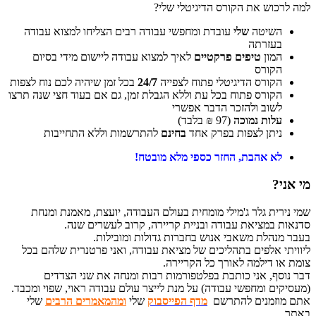
למה לרכוש את הקורס הדיגיטלי שלי?
השיטה
שלי
עובדת ומחפשי עבודה רבים הצליחו למצוא עבודה
בעזרתה
המון
טיפים פרקטיים
לאיך למצוא עבודה ליישום מידי בסיום
הקורס
הקורס הדיגיטלי פתוח לצפייה
24/7
בכל זמן שיהיה לכם נוח לצפות
הקורס פתוח בכל עת וללא הגבלת זמן, גם אם בעוד חצי שנה תרצו
לשוב ולהזכר הדבר אפשרי
עלות נמוכה
(97 ₪ בלבד)
ניתן לצפות בפרק אחד
בחינם
להתרשמות וללא התחייבות
לא אהבת, החזר כספי מלא מובטח!
מי אני?
שמי נירית גלר ג'מילי
מומחית בעולם העבודה, יועצת, מאמנת ומנחת
סדנאות במציאת עבודה ובניית קריירה, קרוב לעשרים שנה.
בעבר מנהלת משאבי אנוש בחברות גדולות ומובילות.
ליוויתי אלפים בתהליכים של מציאת עבודה, ואני פרטנרית שלהם בכל
צומת או דילמה לאורך כל הקריירה.
דבר נוסף, אני כותבת בפלטפורמות רבות ומנחה את שני הצדדים
(מעסיקים ומחפשי עבודה) על מנת לייצר עולם עבודה ראוי, שפוי ומכבד.
אתם מוזמנים להתרשם
מדף הפייסבוק
שלי
ומהמאמרים הרבים
שלי
באתר
.