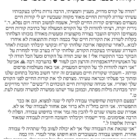
"תודה על קורס מדויק, מעניין ותמציתי, הרבה נורות נדלקו בעקבותיו
עשיתי שדרוג לקורות החיים מאוד מקווה שעכשיו יש לי קורות חיים
מנצחים מצורפים קורות החיים למייל, אשמח למשוב תודה ויום נפלא, ר."
נירית יקרה, רציתי להודות לך על הקורס המעולה של כתיבת קורות חיים
מנצחים! הקורס הועבר בצורה מקצועית ומעשית מאוד!! בזכותו הצלחתי
בקלות לשדרג את הקורות חיים שלי בכמה רמות והתוצאות לא איחרו
לבוא...לאחר שתקופה ארוכה שלחתי קו"ח ובקושי קיבלתי תגובות לאחר
השדרוג שעשיתי בעקבות הקורס, שלחתי קו"ח בערב ומיד למחרת על
הבוקר כבר התקשרו אלי ! אז שוב תודה על הקורס ומעל הכל תודה לך
על האנושיות*האכפתיות והרצון הכן לעזור 💖 בהערכה רבה 🙏 אביטל
"אני רוצה להודות לך על הקורס המעמיק. אני באה מעולמות פרסום
ומיתוג - חשבתי שקורות חיים מעוצבים זה יותר חשוב מהכל בתחום שלנו
ומתוך כך פעלתי וכנראה טעיתי. מצרפת לך את קורות החיים לפני הקורס
שלך ואחריו. אני מניחה שהקורות חיים הנוכחים ה"יבשים" יותר מדויקים
יותר מבחינת מילות מפתח, וכמובן עוד ישתנו ממשרה למשרה ומעת לעת.
ט."
"בפעם הקודמת שחיפשתי עבודה לקח לי שנה למצוא, וגם אז כבר
התפשרתי. אני היום בחל"ת ולא ברור אם אחזור לעבודה שלי או לא.
אמרת שם משהו שגרם לי להבין מה גמר אותי בחיפוש עבודה. הפלת לי
הרבה אסימונים. מיד יישמתי וקיבלתי תשובה חיובית לעבודה שמאוד
רציתי! אלופה! ל."
"אני שונאת את העבודה שלי אך לא יכולה לעזוב בלי שתהיה לי עבודה
אחרת. חיפוש עבודה כשעובדים הוא חיפוש אחר לגמרי. היו כמה